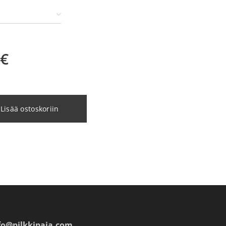
€
Lisää ostoskoriin
fo@pilkkipaja.com