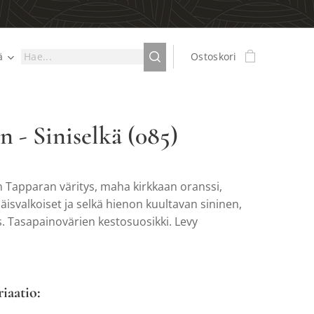
ä
Ostoskori
n - Siniselkä (085)
n Tapparan väritys, maha kirkkaan oranssi,
iäisvalkoiset ja selkä hienon kuultavan sininen,
is. Tasapainovärien kestosuosikki. Levy
riaatio: