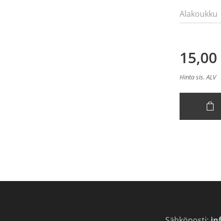
Alakoukku
15,00
Hinta sis. ALV
Sähköposti:
in