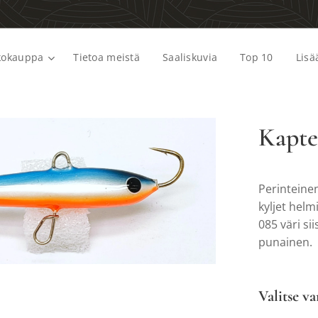
kokauppa
Tietoa meistä
Saaliskuvia
Top 10
Lisä
Kapte
Perinteine
kyljet helm
085 väri si
punainen.
Valitse va