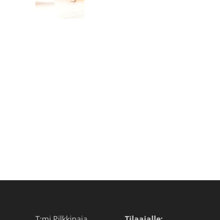
T:mi Pilkkipaja
Tilaajalle: