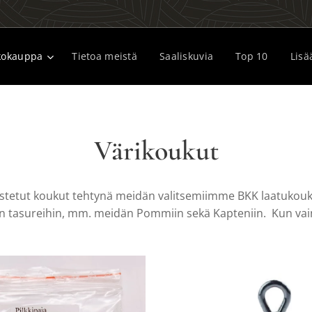
kokauppa
Tietoa meistä
Saaliskuvia
Top 10
Lisä
Värikoukut
stetut koukut tehtynä meidän valitsemiimme BKK laatukoukku
on tasureihin, mm. meidän Pommiin sekä Kapteniin. Kun vain 