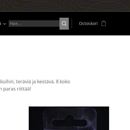
ä
Ostoskori
ihin, teräviä ja kestävä. 8 koko
paras riittää!