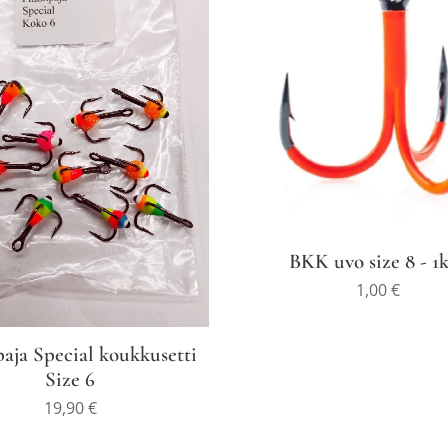
BKK uvo size 8 - 1
1,00
€
paja Special koukkusetti
Size 6
19,90
€