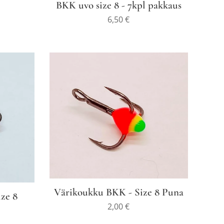
BKK uvo size 8 - 7kpl pakkaus
6,50
€
Värikoukku BKK - Size 8 Puna
ze 8
2,00
€