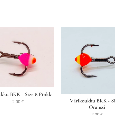
kku BKK - Size 8 Pinkki
Värikoukku BKK - Si
2,00
€
Oranssi
2,00
€