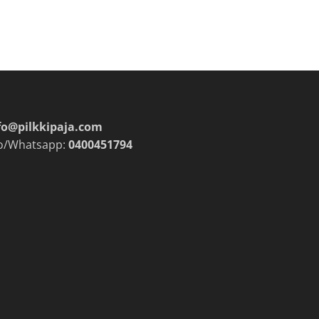
fo@pilkkipaja.com
o/Whatsapp:
0400451794