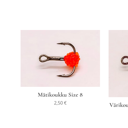
Mätikoukku Size 8
2,50
€
Värikou