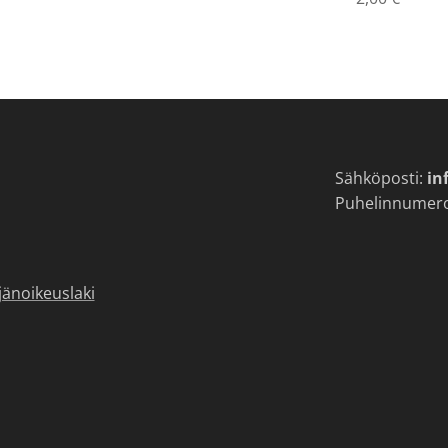
Sähköposti:
in
Puhelinnumer
jänoikeuslaki