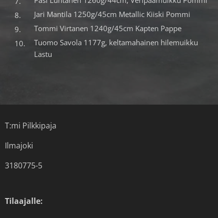
Pasi Luhtanen 1260g/44cm, Veripäämuikku Pommi
Jari Mantila 1250g/45cm Metallic Kiiski Pommi
Tommi Virtanen 1240g/45cm Kapten Pappe
Tuomo Savola 1177g, keltamahainen hilemuikku
Lastu
T:mi Pilkkipaja
Ilmajoki
3180775-5
Tilaajalle: