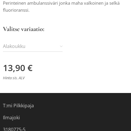
Perinteinen ambulanssiväri jonka maha valkoinen ja selkä
fluorioranssi.
Valitse variaatio:
Alakoukku
13,90
€
Hinta sis. ALV
T:mi Pilkkipaja
Ilmajoki
3180775-5