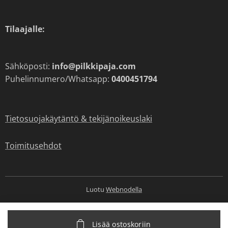
Tilaajalle:
Sähköposti:
info@pilkkipaja.com
Puhelinnumero/Whatsapp:
0400451794
Tietosuojakäytäntö & tekijänoikeuslaki
Toimitusehdot
Luotu
Webnodella
Lisää ostoskoriin