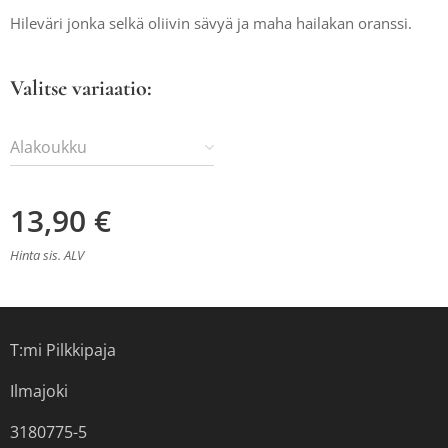
Hileväri jonka selkä oliivin sävyä ja maha hailakan oranssi.
Valitse variaatio:
Alakoukku
13,90
€
Hinta sis. ALV
T:mi Pilkkipaja
Ilmajoki
3180775-5