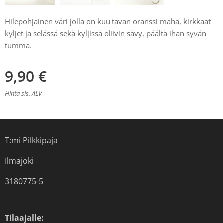
Hilepohjainen väri jolla on kuultavan oranssi maha, kirkkaat
kyljet ja selässä sekä kyljissä oliivin sävy, päältä ihan syvän
tumma.
9,90
€
Hinta sis. ALV
T:mi Pilkkipaja
Ilmajoki
3180775-5
Tilaajalle: