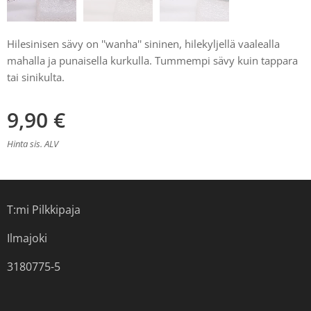
Hilesinisen sävy on ''wanha'' sininen, hilekyljellä vaalealla
mahalla ja punaisella kurkulla. Tummempi sävy kuin tappara
tai sinikulta.
9,90
€
Hinta sis. ALV
T:mi Pilkkipaja
Ilmajoki
3180775-5