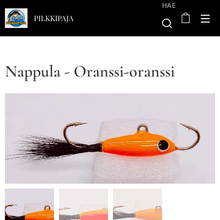
HAE
PILKKIPAJA
Nappula - Oranssi-oranssi