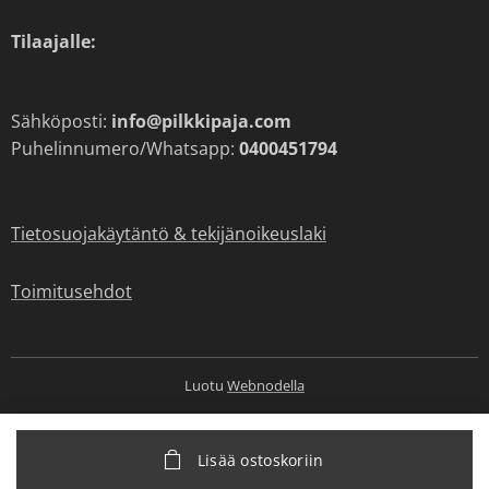
Tilaajalle:
Sähköposti:
info@pilkkipaja.com
Puhelinnumero/Whatsapp:
0400451794
Tietosuojakäytäntö & tekijänoikeuslaki
Toimitusehdot
Luotu
Webnodella
Lisää ostoskoriin