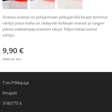
Oranssi-oranssi on pohjanmaan pikkujärvillä kivasti toiminut
väritys jossa maha on räiskyvän kirkkaan oranssi ja rungon
yläosa vaaleampaa oranssin sävyä. Paljon kalaa tuonut
väritys.
9,90
€
Hinta sis. ALV
T:mi Pilkkipaja
Ilmajoki
3180775-5