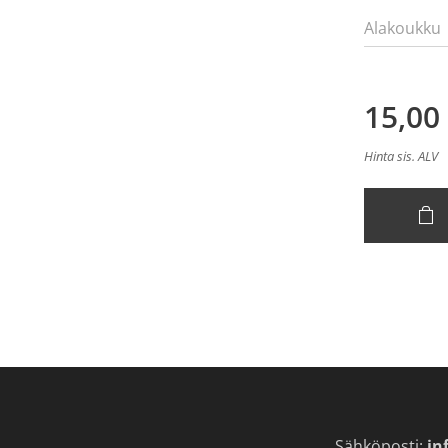
Alakoukku
15,00
Hinta sis. ALV
Sähköposti:
in