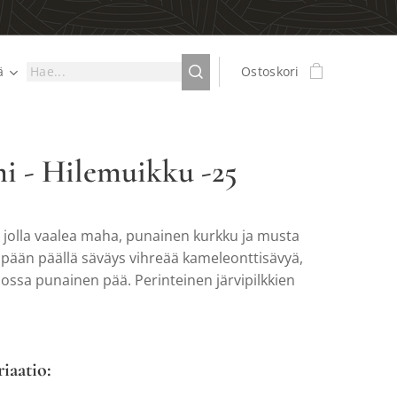
ä
Ostoskori
 - Hilemuikku -25
 jolla vaalea maha, punainen kurkku ja musta
 pään päällä säväys vihreää kameleonttisävyä,
 jossa punainen pää. Perinteinen järvipilkkien
riaatio: