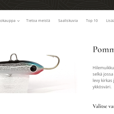
kokauppa
Tietoa meistä
Saaliskuvia
Top 10
Lisä
Pommi
Hilemuikku
selkä jossa
levy kirkas
ykkösväri.
Valitse va