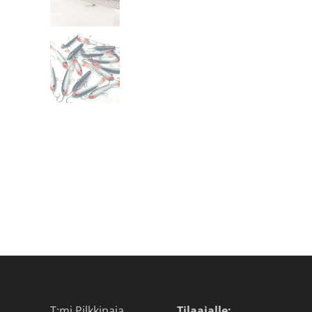
T:mi Pilkkipaja
Tilaajalle: