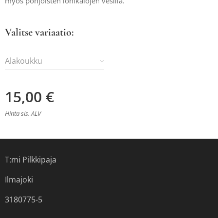
myös pohjoisten lohikalojen vesillä.
Valitse variaatio:
Alakoukku
15,00
€
Hinta sis. ALV
T:mi Pilkkipaja
Ilmajoki
3180775-5