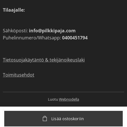
Tilaajalle:
Sähköposti:
info@pilkkipaja.com
Puhelinnumero/Whatsapp:
0400451794
Tietosuojakäytäntö & tekijänoikeuslaki
Toimitusehdot
Luotu
Webnodella
Lisää ostoskoriin