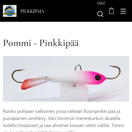
HAE
PILKKIPAJA
Pommi - Pinkkipää
Runko puhtaan valkoinen jossa räikeän fluoripinkki pää ja
punapäinen uintilevy. Väri toiminut merenkurkun alueella
todella loistavasti ja saa ahvenet kovaan ottiin välillä. Toimii