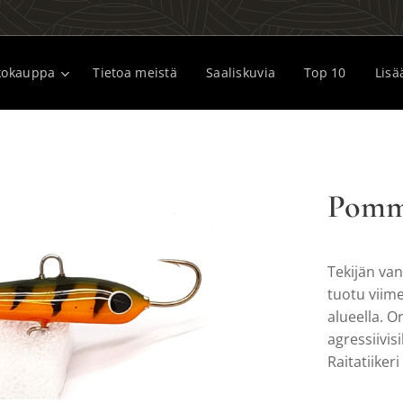
kokauppa
Tietoa meistä
Saaliskuvia
Top 10
Lisä
Pommi
Tekijän van
tuotu viime
alueella. O
agressiivisi
Raitatiiker