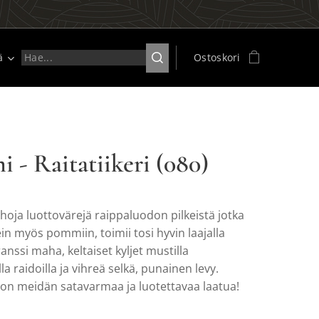
ä
Ostoskori
 - Raitatiikeri (080)
hoja luottovärejä raippaluodon pilkeistä jotka
in myös pommiin, toimii tosi hyvin laajalla
ranssi maha, keltaiset kyljet mustilla
lla raidoilla ja vihreä selkä, punainen levy.
i on meidän satavarmaa ja luotettavaa laatua!