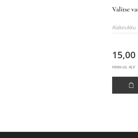
Valitse va
Alakoukku
15,00
Hinta sis. ALV